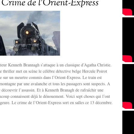
 Crime de l’Orient-Express
sateur Kenneth Brannagh s’attaque à un classique d’Agatha Christie.
e thriller met en scène le célèbre détective belge Hercule Poirot
te sur un meurtre commis dans l’Orient-Express. Le train est
montagne par une avalanche et tous les passagers sont suspects. A
 découvrir l’assassin. Et à Kenneth Branagh de rafraîchir une
ucoup connaissent déjà le dénouement. Voici sept choses qui l’ont
ageure. Le crime de l’Orient-Express sort en salles ce 13 décembre.