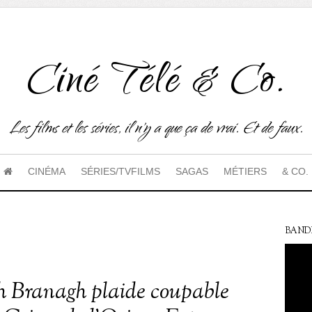
Ciné Télé & Co.
Les films et les séries, il n'y a que ça de vrai. Et de faux.
CINÉMA
SÉRIES/TVFILMS
SAGAS
MÉTIERS
& CO.
BAND
 Branagh plaide coupable