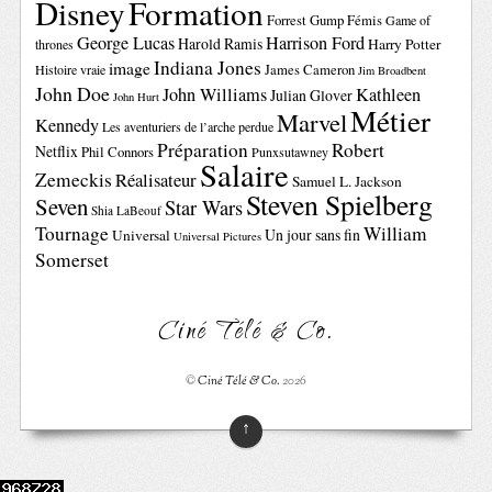
Disney
Formation
Forrest Gump
Fémis
Game of
George Lucas
Harrison Ford
Harold Ramis
Harry Potter
thrones
Indiana Jones
image
Histoire vraie
James Cameron
Jim Broadbent
John Doe
John Williams
Kathleen
Julian Glover
John Hurt
Métier
Marvel
Kennedy
Les aventuriers de l’arche perdue
Préparation
Robert
Netflix
Phil Connors
Punxsutawney
Salaire
Zemeckis
Réalisateur
Samuel L. Jackson
Steven Spielberg
Seven
Star Wars
Shia LaBeouf
Tournage
William
Un jour sans fin
Universal
Universal Pictures
Somerset
Ciné Télé & Co.
©
Ciné Télé & Co.
2026
↑