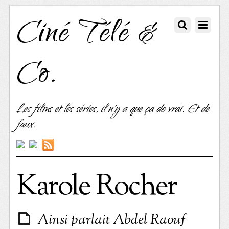
Ciné Télé &
Co.
Les films et les séries, il n'y a que ça de vrai. Et de
faux.
Karole Rocher
Ainsi parlait Abdel Raouf