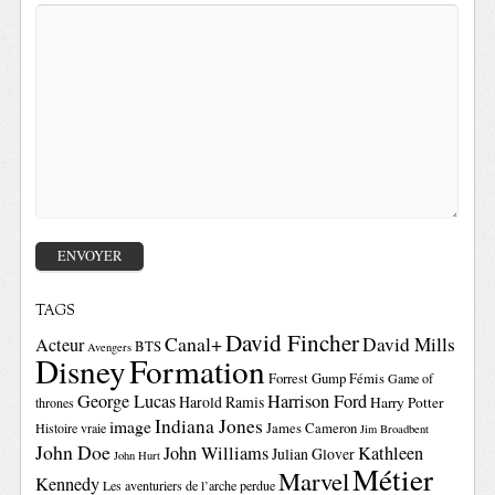
TAGS
David Fincher
Canal+
David Mills
Acteur
BTS
Avengers
Disney
Formation
Forrest Gump
Fémis
Game of
George Lucas
Harrison Ford
Harold Ramis
Harry Potter
thrones
Indiana Jones
image
Histoire vraie
James Cameron
Jim Broadbent
John Doe
John Williams
Kathleen
Julian Glover
John Hurt
Métier
Marvel
Kennedy
Les aventuriers de l’arche perdue