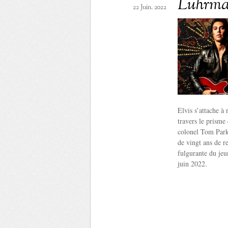
Luhrm
22 Juin. 2022
Elvis s’attache à 
travers le prisme
colonel Tom Parke
de vingt ans de r
fulgurante du jeun
juin 2022.