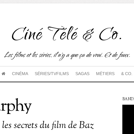
Ciné Télé & Co.
Les films et les séries, il n'y a que ça de vrai. Et de faux.
CINÉMA
SÉRIES/TVFILMS
SAGAS
MÉTIERS
& CO.
rphy
BAND
 les secrets du film de Baz