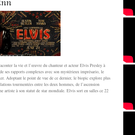
ann
raconter la vie et l’œuvre du chanteur et acteur Elvis Presley à
 de ses rapports complexes avec son mystérieux imprésario, le
r. Adoptant le point de vue de ce dernier, le biopic explore plus
elations tourmentées entre les deux hommes, de l’ascension
e artiste à son statut de star mondiale. Elvis sort en salles ce 22