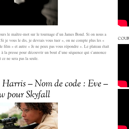
jours le maître-mot sur le tournage d’un James Bond. Si on nous a
COUR
Si je vous le dis, je devrais vous tuer », on ne compte plus les «
le film » et autre « Je ne peux pas vous répondre ». Le plateau était
 à la presse pour découvrir un bout d’une séquence qui s’annonce
 ce ne sera pas la seule.
Harris – Nom de code : Eve –
ew pour Skyfall