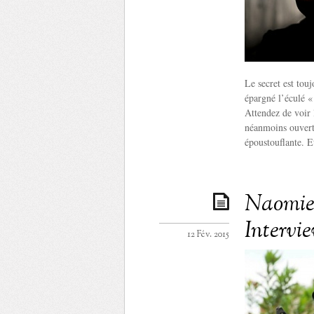
Le secret est tou
épargné l’éculé « 
Attendez de voir 
néanmoins ouvert
époustouflante. Et
Naomie 
Intervi
12 Fév. 2015