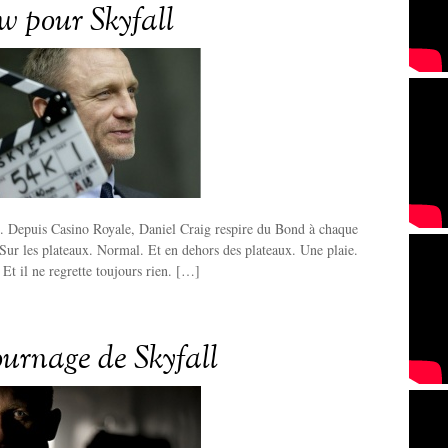
ew pour Skyfall
d. Depuis Casino Royale, Daniel Craig respire du Bond à chaque
. Sur les plateaux. Normal. Et en dehors des plateaux. Une plaie.
 Et il ne regrette toujours rien. […]
ournage de Skyfall