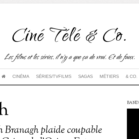
Ciné Télé & Co.
Les films et les séries, il n'y a que ça de vrai. Et de faux.
CINÉMA
SÉRIES/TVFILMS
SAGAS
MÉTIERS
& CO.
ch
BAND
 Branagh plaide coupable