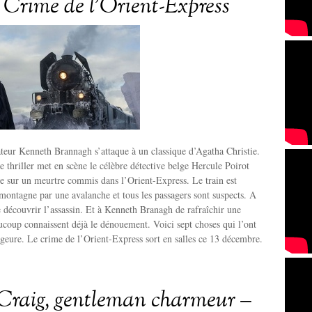
 Crime de l’Orient-Express
sateur Kenneth Brannagh s’attaque à un classique d’Agatha Christie.
e thriller met en scène le célèbre détective belge Hercule Poirot
te sur un meurtre commis dans l’Orient-Express. Le train est
montagne par une avalanche et tous les passagers sont suspects. A
 découvrir l’assassin. Et à Kenneth Branagh de rafraîchir une
ucoup connaissent déjà le dénouement. Voici sept choses qui l’ont
ageure. Le crime de l’Orient-Express sort en salles ce 13 décembre.
Craig, gentleman charmeur –