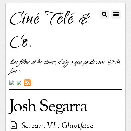
Ciné Télé &
Co.
Les films et les séries, il n'y a que ça de vrai. Et de
faux.
Josh Segarra
Scream VI : Ghostface