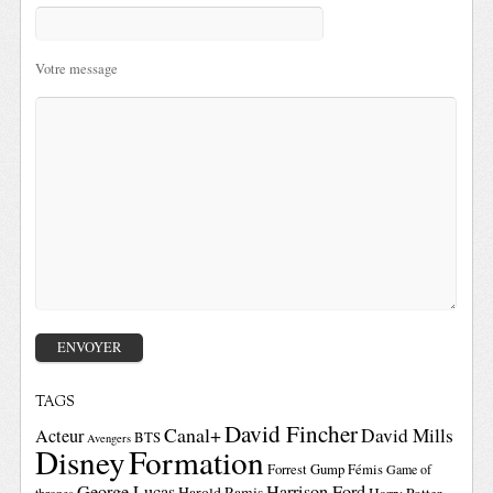
Votre message
TAGS
David Fincher
Canal+
David Mills
Acteur
BTS
Avengers
Disney
Formation
Forrest Gump
Fémis
Game of
George Lucas
Harrison Ford
Harold Ramis