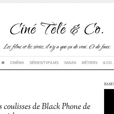
Ciné Télé & Co.
Les films et les séries, il n'y a que ça de vrai. Et de faux.
CINÉMA
SÉRIES/TVFILMS
SAGAS
MÉTIERS
& CO.
BAND
s coulisses de Black Phone de