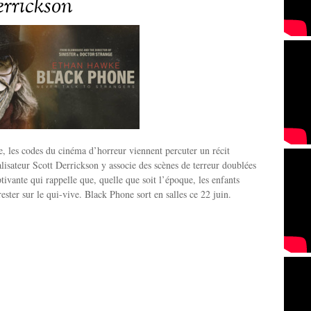
errickson
 les codes du cinéma d’horreur viennent percuter un récit
éalisateur Scott Derrickson y associe des scènes de terreur doublées
tivante qui rappelle que, quelle que soit l’époque, les enfants
ester sur le qui-vive. Black Phone sort en salles ce 22 juin.