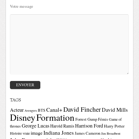
Votre message
TAGS
David Fincher
Canal+
David Mills
Acteur
BTS
Avengers
Disney
Formation
Forrest Gump
Fémis
Game of
George Lucas
Harrison Ford
Harold Ramis
Harry Potter
thrones
Indiana Jones
image
Histoire vraie
James Cameron
Jim Broadbent