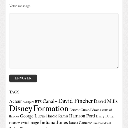
Votre message
TAGS
David Fincher
Canal+
David Mills
Acteur
BTS
Avengers
Disney
Formation
Forrest Gump
Fémis
Game of
George Lucas
Harrison Ford
Harold Ramis
Harry Potter
thrones
Indiana Jones
image
Histoire vraie
James Cameron
Jim Broadbent