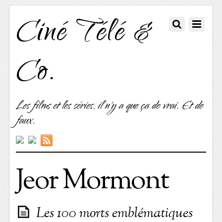
Ciné Télé &
Co.
Les films et les séries, il n'y a que ça de vrai. Et de
faux.
Jeor Mormont
Les 100 morts emblématiques