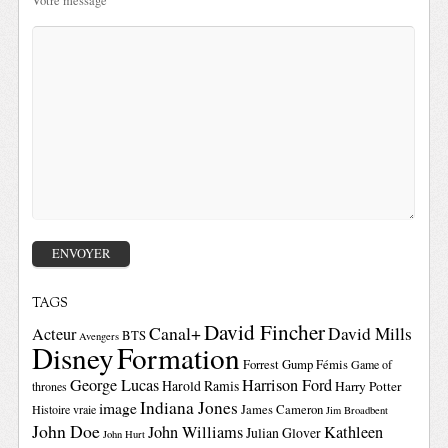
Votre message
TAGS
David Fincher
Canal+
David Mills
Acteur
BTS
Avengers
Disney
Formation
Forrest Gump
Fémis
Game of
George Lucas
Harrison Ford
Harold Ramis
Harry Potter
thrones
Indiana Jones
image
Histoire vraie
James Cameron
Jim Broadbent
John Doe
John Williams
Kathleen
Julian Glover
John Hurt