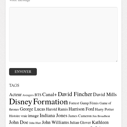
TAGS
David Fincher
Canal+
David Mills
Acteur
BTS
Avengers
Disney
Formation
Forrest Gump
Fémis
Game of
George Lucas
Harrison Ford
Harold Ramis
Harry Potter
thrones
Indiana Jones
image
Histoire vraie
James Cameron
Jim Broadbent
John Doe
John Williams
Kathleen
Julian Glover
John Hurt