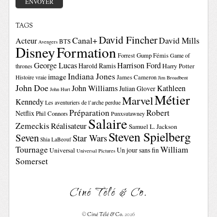
TAGS
David Fincher
Canal+
David Mills
Acteur
BTS
Avengers
Disney
Formation
Forrest Gump
Fémis
Game of
George Lucas
Harrison Ford
Harold Ramis
Harry Potter
thrones
Indiana Jones
image
Histoire vraie
James Cameron
Jim Broadbent
John Doe
John Williams
Kathleen
Julian Glover
John Hurt
Métier
Marvel
Kennedy
Les aventuriers de l’arche perdue
Préparation
Robert
Netflix
Phil Connors
Punxsutawney
Salaire
Zemeckis
Réalisateur
Samuel L. Jackson
Steven Spielberg
Seven
Star Wars
Shia LaBeouf
Tournage
William
Un jour sans fin
Universal
Universal Pictures
Somerset
Ciné Télé & Co.
©
Ciné Télé & Co.
2026