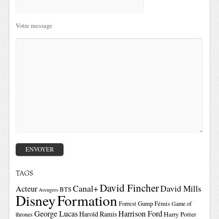
Votre message
TAGS
David Fincher
Canal+
David Mills
Acteur
BTS
Avengers
Disney
Formation
Forrest Gump
Fémis
Game of
George Lucas
Harrison Ford
Harold Ramis
Harry Potter
thrones