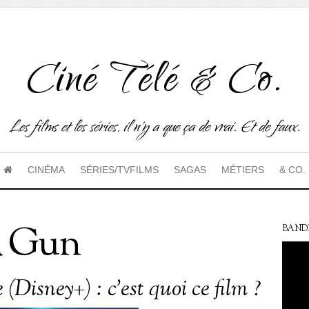
Ciné Télé & Co.
Les films et les séries, il n'y a que ça de vrai. Et de faux.
CINÉMA
SÉRIES/TVFILMS
SAGAS
MÉTIERS
& CO.
a Gun
BAND
(Disney+) : c’est quoi ce film ?