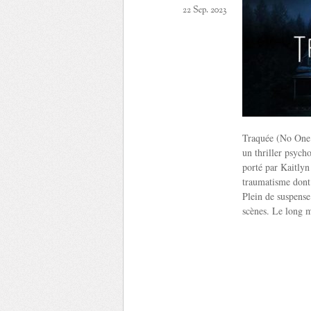
22 Sep. 2023
Traquée (No One W
un thriller psycho
porté par Kaitlyn
traumatisme dont 
Plein de suspense
scènes. Le long m