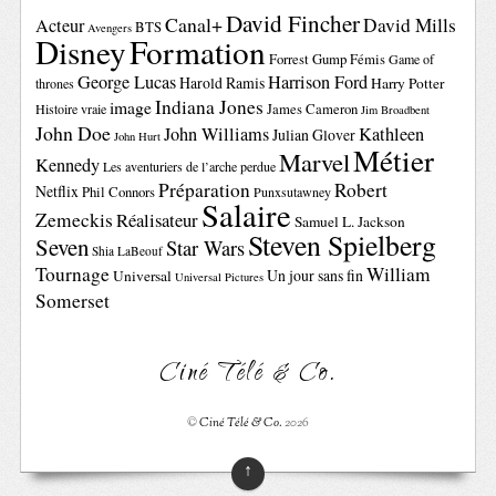
David Fincher
Canal+
David Mills
Acteur
BTS
Avengers
Disney
Formation
Forrest Gump
Fémis
Game of
George Lucas
Harrison Ford
Harold Ramis
Harry Potter
thrones
Indiana Jones
image
Histoire vraie
James Cameron
Jim Broadbent
John Doe
John Williams
Kathleen
Julian Glover
John Hurt
Métier
Marvel
Kennedy
Les aventuriers de l’arche perdue
Préparation
Robert
Netflix
Phil Connors
Punxsutawney
Salaire
Zemeckis
Réalisateur
Samuel L. Jackson
Steven Spielberg
Seven
Star Wars
Shia LaBeouf
Tournage
William
Un jour sans fin
Universal
Universal Pictures
Somerset
Ciné Télé & Co.
©
Ciné Télé & Co.
2026
↑