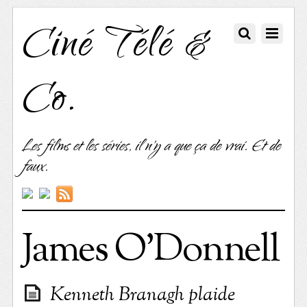
Ciné Télé &
Co.
Les films et les séries, il n'y a que ça de vrai. Et de
faux.
James O’Donnell
Kenneth Branagh plaide