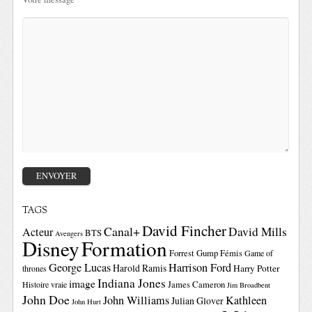
TAGS
David Fincher
Canal+
David Mills
Acteur
BTS
Avengers
Disney
Formation
Forrest Gump
Fémis
Game of
George Lucas
Harrison Ford
Harold Ramis
Harry Potter
thrones
Indiana Jones
image
Histoire vraie
James Cameron
Jim Broadbent
John Doe
John Williams
Kathleen
Julian Glover
John Hurt