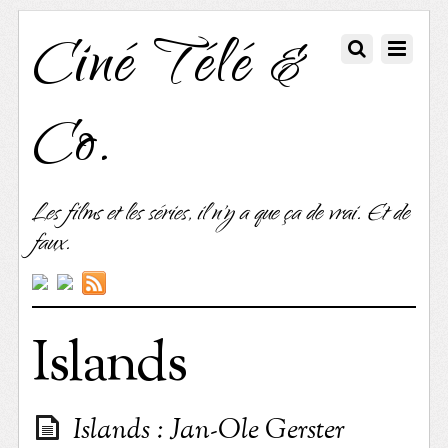
Ciné Télé &
Co.
Les films et les séries, il n'y a que ça de vrai. Et de
faux.
Islands
Islands : Jan-Ole Gerster