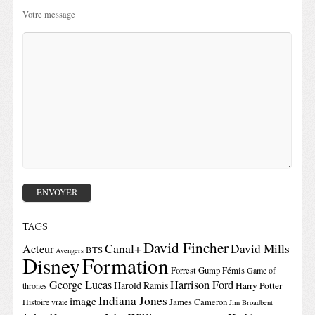
Votre message
TAGS
David Fincher
Canal+
David Mills
Acteur
BTS
Avengers
Disney
Formation
Forrest Gump
Fémis
Game of
George Lucas
Harrison Ford
Harold Ramis
Harry Potter
thrones
Indiana Jones
image
Histoire vraie
James Cameron
Jim Broadbent