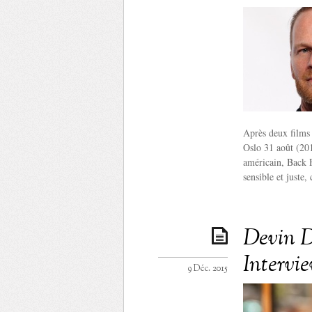
Après deux films 
Oslo 31 août (201
américain, Back 
sensible et juste,
Devin D
Intervi
9 Déc. 2015