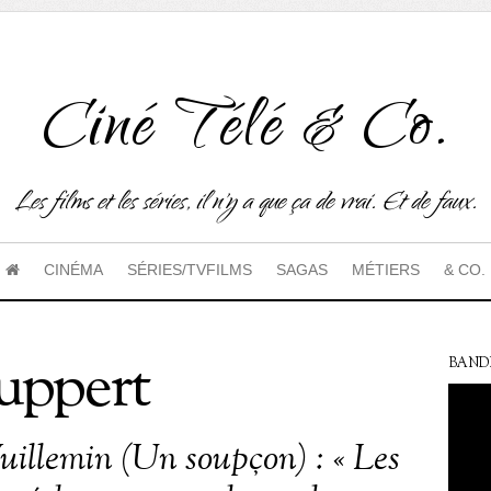
Ciné Télé & Co.
Les films et les séries, il n'y a que ça de vrai. Et de faux.
CINÉMA
SÉRIES/TVFILMS
SAGAS
MÉTIERS
& CO.
Huppert
BAND
uillemin (Un soupçon) : « Les