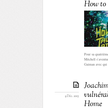
How to T
Pour sa quatrième
Mitchell s’aventu
Gaiman avec qui i
Joachim 
vulnéra
9 Déc. 2015
Home