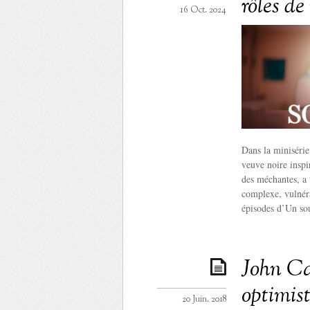
rôles d
16 Oct. 2024
Dans la minisérie
veuve noire inspir
des méchantes, a
complexe, vulnéra
épisodes d’Un s
John Ca
optimist
20 Juin. 2018