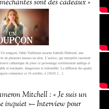
e méchantes sont des cadeaux »
 Un soupçon, Odile Vuillemin incarne Isabelle Dubreuil, une
ée de plusieurs tueuses en série. L’actrice, qui interprète rarement
 trouvé cathartique de jouer ce personnage extrêmement ambigu et
ble et touchante, dangereuse et redoutable. La diffusion des quatre
oupçon commence ce 16 octobre, à 21h10, […]
meron Mitchell : « Je suis un
e inquiet »– Interview pour