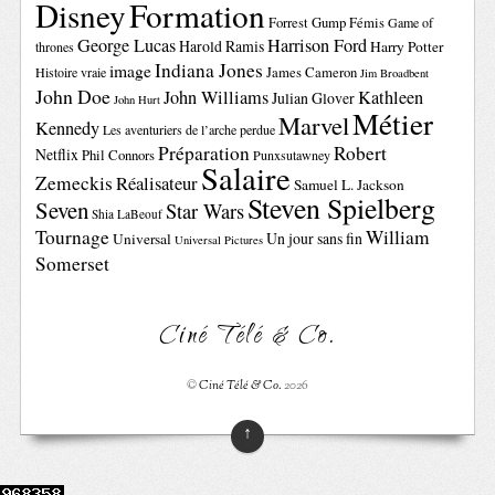
Disney
Formation
Forrest Gump
Fémis
Game of
George Lucas
Harrison Ford
Harold Ramis
Harry Potter
thrones
Indiana Jones
image
Histoire vraie
James Cameron
Jim Broadbent
John Doe
John Williams
Kathleen
Julian Glover
John Hurt
Métier
Marvel
Kennedy
Les aventuriers de l’arche perdue
Préparation
Robert
Netflix
Phil Connors
Punxsutawney
Salaire
Zemeckis
Réalisateur
Samuel L. Jackson
Steven Spielberg
Seven
Star Wars
Shia LaBeouf
Tournage
William
Un jour sans fin
Universal
Universal Pictures
Somerset
Ciné Télé & Co.
©
Ciné Télé & Co.
2026
↑