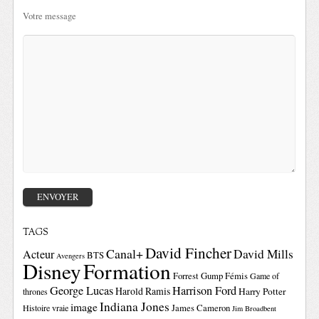
Votre message
TAGS
David Fincher
Canal+
David Mills
Acteur
BTS
Avengers
Disney
Formation
Forrest Gump
Fémis
Game of
George Lucas
Harrison Ford
Harold Ramis
Harry Potter
thrones
Indiana Jones
image
Histoire vraie
James Cameron
Jim Broadbent