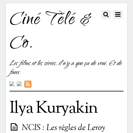
Ciné Télé &
Co.
Les films et les séries, il n'y a que ça de vrai. Et de
faux.
Ilya Kuryakin
NCIS : Les règles de Leroy