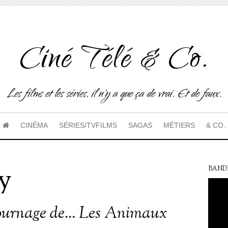
Ciné Télé & Co.
Les films et les séries, il n'y a que ça de vrai. Et de faux.
CINÉMA
SÉRIES/TVFILMS
SAGAS
MÉTIERS
& CO.
y
BAND
tournage de… Les Animaux