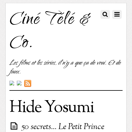
Ciné Télé &
Co.
Les films et les séries, il n'y a que ça de vrai. Et de
faux.
Hide Yosumi
50 secrets… Le Petit Prince