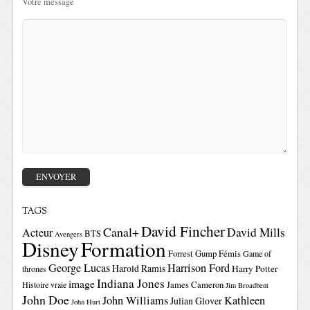
Votre message
TAGS
David Fincher
Canal+
David Mills
Acteur
BTS
Avengers
Disney
Formation
Forrest Gump
Fémis
Game of
George Lucas
Harrison Ford
Harold Ramis
Harry Potter
thrones
Indiana Jones
image
Histoire vraie
James Cameron
Jim Broadbent
John Doe
John Williams
Kathleen
Julian Glover
John Hurt