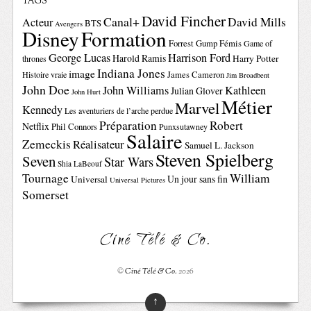
TAGS
David Fincher
Canal+
David Mills
Acteur
BTS
Avengers
Disney
Formation
Forrest Gump
Fémis
Game of
George Lucas
Harrison Ford
Harold Ramis
Harry Potter
thrones
Indiana Jones
image
Histoire vraie
James Cameron
Jim Broadbent
John Doe
John Williams
Kathleen
Julian Glover
John Hurt
Métier
Marvel
Kennedy
Les aventuriers de l’arche perdue
Préparation
Robert
Netflix
Phil Connors
Punxsutawney
Salaire
Zemeckis
Réalisateur
Samuel L. Jackson
Steven Spielberg
Seven
Star Wars
Shia LaBeouf
Tournage
William
Un jour sans fin
Universal
Universal Pictures
Somerset
Ciné Télé & Co.
©
Ciné Télé & Co.
2026
↑