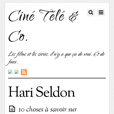
Ciné Télé &
Co.
Les films et les séries, il n'y a que ça de vrai. Et de
faux.
Hari Seldon
10 choses à savoir sur