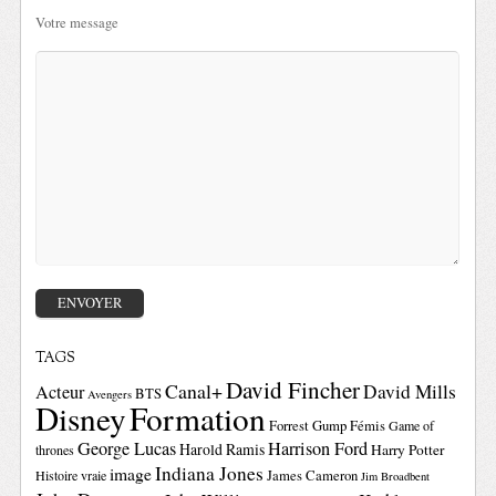
Votre message
TAGS
David Fincher
Canal+
David Mills
Acteur
BTS
Avengers
Disney
Formation
Forrest Gump
Fémis
Game of
George Lucas
Harrison Ford
Harold Ramis
Harry Potter
thrones
Indiana Jones
image
Histoire vraie
James Cameron
Jim Broadbent