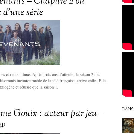
enants – Chapitre 2 ou
re d’une série
s et on continue. Après trois ans d’attente, la saison 2 des
désormais incontournable de la télé française, arrive enfin. Elle
nxiogène et réussie que la saison 1.
me Gouix : acteur par jeu –
DANS 
ew