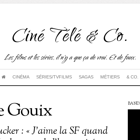
Ciné Télé & Co.
Les films et les séries, il n'y a que ça de vrai. Et de faux.
CINÉMA
SÉRIES/TVFILMS
SAGAS
MÉTIERS
& CO.
e Gouix
BAND
cker : « J’aime la SF quand