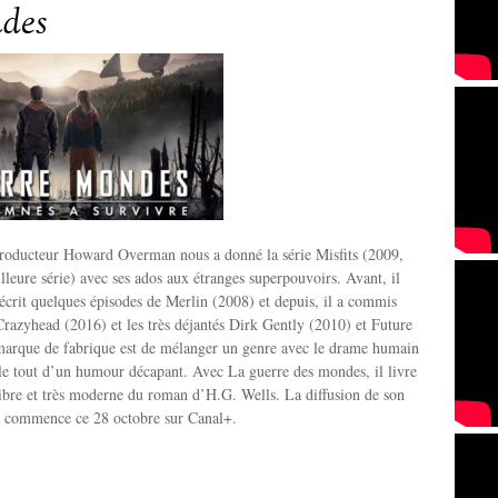
ndes
 producteur Howard Overman nous a donné la série Misfits (2009,
eure série) avec ses ados aux étranges superpouvoirs. Avant, il
crit quelques épisodes de Merlin (2008) et depuis, il a commis
Crazyhead (2016) et les très déjantés Dirk Gently (2010) et Future
arque de fabrique est de mélanger un genre avec le drame humain
le tout d’un humour décapant. Avec La guerre des mondes, il livre
libre et très moderne du roman d’H.G. Wells. La diffusion de son
te commence ce 28 octobre sur Canal+.