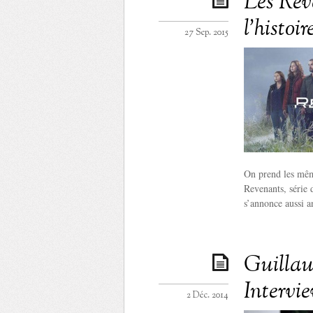
Les Rev
l’histoi
27 Sep. 2015
On prend les même
Revenants, série 
s’annonce aussi a
Guillau
Intervi
2 Déc. 2014