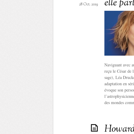
elle par
28 Oct. 2019
Naviguant avec au
reçu le César de 
sage), Léa Drucke
adaptation en sér
évoque son person
l’astrophysicienn
des mondes comme
Howard 