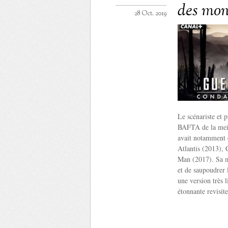
des mo
28 Oct. 2019
Le scénariste et
BAFTA de la meill
avait notamment é
Atlantis (2013), 
Man (2017). Sa m
et de saupoudrer 
une version très 
étonnante revisi