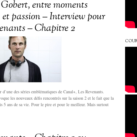
 Gobert, entre moments
es et passion – Interview pour
enants – Chapitre 2
COUR
eur d’une des séries emblématiques de Canal+, Les Revenants.
oque les nouveaux défis rencontrés sur la saison 2 et le fait que la
ris 5 ans de sa vie. Pour le pire et pour le meilleur. Mais surtout