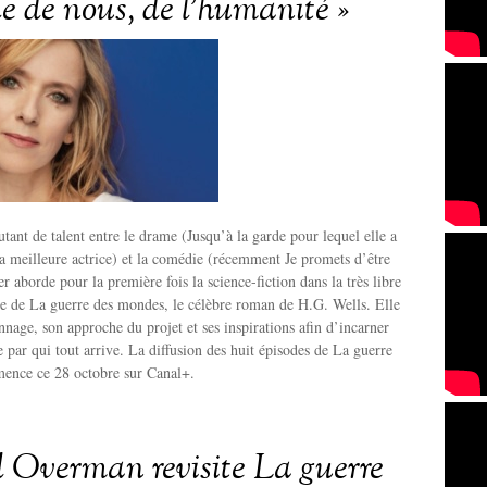
le de nous, de l’humanité »
tant de talent entre le drame (Jusqu’à la garde pour lequel elle a
la meilleure actrice) et la comédie (récemment Je promets d’être
r aborde pour la première fois la science-fiction dans la très libre
ie de La guerre des mondes, le célèbre roman de H.G. Wells. Elle
nage, son approche du projet et ses inspirations afin d’incarner
e par qui tout arrive. La diffusion des huit épisodes de La guerre
nce ce 28 octobre sur Canal+.
Overman revisite La guerre