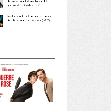
Interview pour Indiana Jones et le
royaume du crâne de cristal
Shia LaBeouf : « Je ne vaux rien » –
Interview pour Transformers (2007)