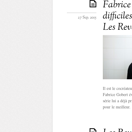
Fabrice
difficil
27 Sep. 2015
Les Rev
Il est le cocréat
Fabrice Gobert év
série lui a déjà p
pour le meilleur.