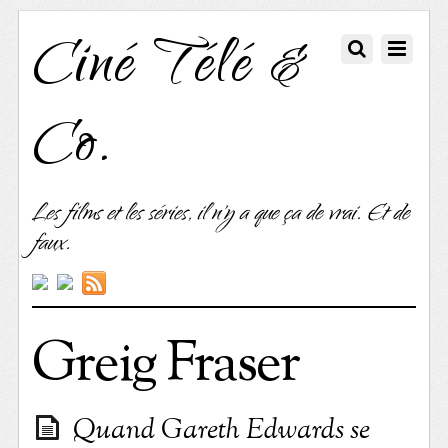
Ciné Télé &
Co.
Les films et les séries, il n'y a que ça de vrai. Et de
faux.
Greig Fraser
Quand Gareth Edwards se