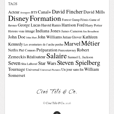
TAGS
David Fincher
Canal+
David Mills
Acteur
BTS
Avengers
Disney
Formation
Forrest Gump
Fémis
Game of
George Lucas
Harrison Ford
Harold Ramis
Harry Potter
thrones
Indiana Jones
image
Histoire vraie
James Cameron
Jim Broadbent
John Doe
John Williams
Kathleen
Julian Glover
John Hurt
Métier
Marvel
Kennedy
Les aventuriers de l’arche perdue
Préparation
Robert
Netflix
Phil Connors
Punxsutawney
Salaire
Zemeckis
Réalisateur
Samuel L. Jackson
Steven Spielberg
Seven
Star Wars
Shia LaBeouf
Tournage
William
Un jour sans fin
Universal
Universal Pictures
Somerset
Ciné Télé & Co.
©
Ciné Télé & Co.
2026