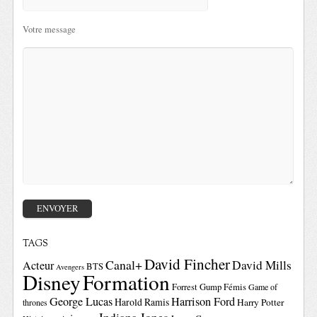
Votre message
TAGS
David Fincher
Canal+
David Mills
Acteur
BTS
Avengers
Disney
Formation
Forrest Gump
Fémis
Game of
George Lucas
Harrison Ford
Harold Ramis
Harry Potter
thrones