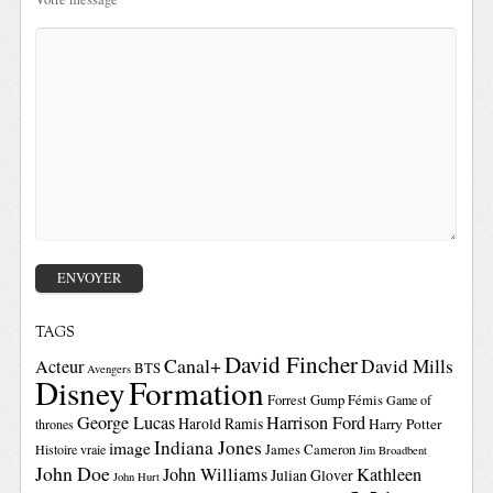
TAGS
David Fincher
Canal+
David Mills
Acteur
BTS
Avengers
Disney
Formation
Forrest Gump
Fémis
Game of
George Lucas
Harrison Ford
Harold Ramis
Harry Potter
thrones
Indiana Jones
image
Histoire vraie
James Cameron
Jim Broadbent
John Doe
John Williams
Kathleen
Julian Glover
John Hurt