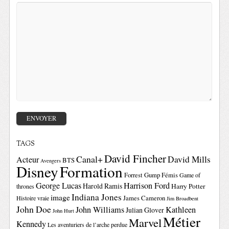
TAGS
David Fincher
Canal+
David Mills
Acteur
BTS
Avengers
Disney
Formation
Forrest Gump
Fémis
Game of
George Lucas
Harrison Ford
Harold Ramis
Harry Potter
thrones
Indiana Jones
image
Histoire vraie
James Cameron
Jim Broadbent
John Doe
John Williams
Kathleen
Julian Glover
John Hurt
Métier
Marvel
Kennedy
Les aventuriers de l’arche perdue