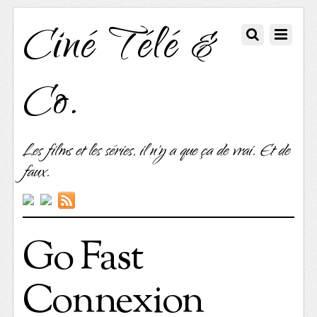
Ciné Télé &
Co.
Les films et les séries, il n'y a que ça de vrai. Et de
faux.
Go Fast
Connexion