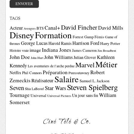
TAGS
David Fincher
Canal+
David Mills
Acteur
BTS
Avengers
Disney
Formation
Forrest Gump
Fémis
Game of
George Lucas
Harrison Ford
Harold Ramis
Harry Potter
thrones
Indiana Jones
image
Histoire vraie
James Cameron
Jim Broadbent
John Doe
John Williams
Kathleen
Julian Glover
John Hurt
Métier
Marvel
Kennedy
Les aventuriers de l’arche perdue
Préparation
Robert
Netflix
Phil Connors
Punxsutawney
Salaire
Zemeckis
Réalisateur
Samuel L. Jackson
Steven Spielberg
Seven
Star Wars
Shia LaBeouf
Tournage
William
Un jour sans fin
Universal
Universal Pictures
Somerset
Ciné Télé & Co.