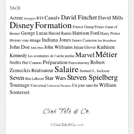
TAGS
David Fincher
Canal+
David Mills
Acteur
BTS
Avengers
Disney
Formation
Forrest Gump
Fémis
Game of
George Lucas
Harrison Ford
Harold Ramis
Harry Potter
thrones
Indiana Jones
image
Histoire vraie
James Cameron
Jim Broadbent
John Doe
John Williams
Kathleen
Julian Glover
John Hurt
Métier
Marvel
Kennedy
Les aventuriers de l’arche perdue
Préparation
Robert
Netflix
Phil Connors
Punxsutawney
Salaire
Zemeckis
Réalisateur
Samuel L. Jackson
Steven Spielberg
Seven
Star Wars
Shia LaBeouf
Tournage
William
Un jour sans fin
Universal
Universal Pictures
Somerset
Ciné Télé & Co.
©
Ciné Télé & Co.
2026