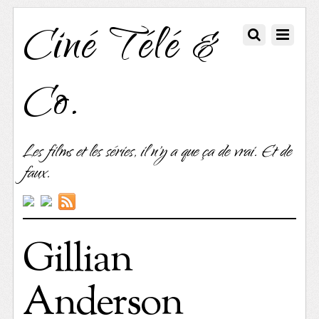
Ciné Télé &
Co.
Les films et les séries, il n'y a que ça de vrai. Et de
faux.
Gillian
Anderson