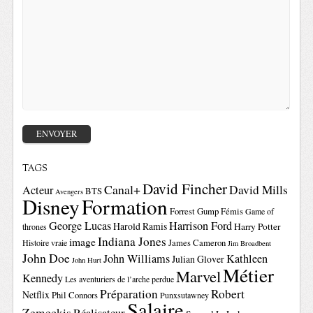
TAGS
David Fincher
Canal+
David Mills
Acteur
BTS
Avengers
Disney
Formation
Forrest Gump
Fémis
Game of
George Lucas
Harrison Ford
Harold Ramis
Harry Potter
thrones
Indiana Jones
image
Histoire vraie
James Cameron
Jim Broadbent
John Doe
John Williams
Kathleen
Julian Glover
John Hurt
Métier
Marvel
Kennedy
Les aventuriers de l’arche perdue
Préparation
Robert
Netflix
Phil Connors
Punxsutawney
Salaire
Zemeckis
Réalisateur