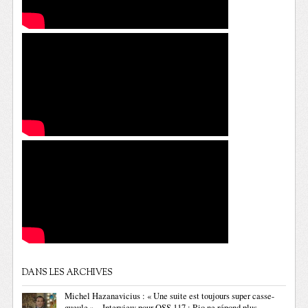
DANS LES ARCHIVES
Michel Hazanavicius : « Une suite est toujours super casse-
gueule » – Interview pour OSS 117 : Rio ne répond plus