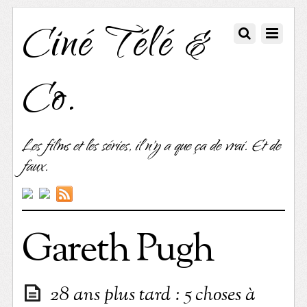
Ciné Télé &
Co.
Les films et les séries, il n'y a que ça de vrai. Et de
faux.
Gareth Pugh
28 ans plus tard : 5 choses à