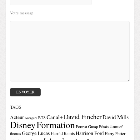
Votre message
TAGS
David Fincher
Canal+
David Mills
Acteur
BTS
Avengers
Disney
Formation
Forrest Gump
Fémis
Game of
George Lucas
Harrison Ford
Harold Ramis
Harry Potter
thrones