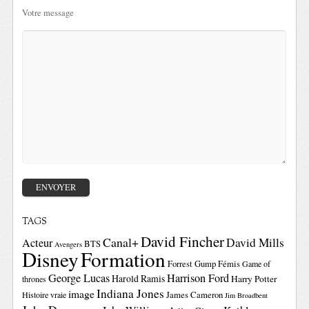
Votre message
TAGS
David Fincher
Canal+
David Mills
Acteur
BTS
Avengers
Disney
Formation
Forrest Gump
Fémis
Game of
George Lucas
Harrison Ford
Harold Ramis
Harry Potter
thrones
Indiana Jones
image
Histoire vraie
James Cameron
Jim Broadbent