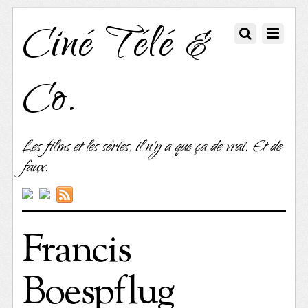
Ciné Télé &
Co.
Les films et les séries, il n'y a que ça de vrai. Et de
faux.
Francis
Boespflug