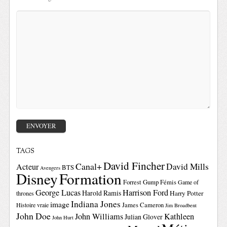
TAGS
David Fincher
Canal+
David Mills
Acteur
BTS
Avengers
Disney
Formation
Forrest Gump
Fémis
Game of
George Lucas
Harrison Ford
Harold Ramis
Harry Potter
thrones
Indiana Jones
image
Histoire vraie
James Cameron
Jim Broadbent
John Doe
John Williams
Kathleen
Julian Glover
John Hurt