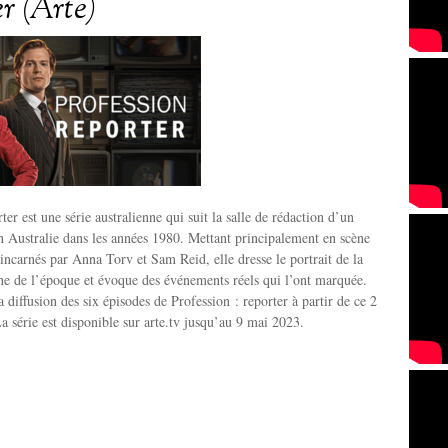
er (Arte)
ter est une série australienne qui suit la salle de rédaction d’un
en Australie dans les années 1980. Mettant principalement en scène
 incarnés par Anna Torv et Sam Reid, elle dresse le portrait de la
nne de l’époque et évoque des événements réels qui l’ont marquée.
diffusion des six épisodes de Profession : reporter à partir de ce 2
La série est disponible sur arte.tv jusqu’au 9 mai 2023.