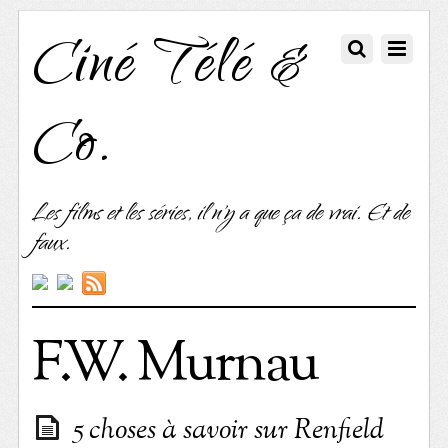
Ciné Télé &
Co.
Les films et les séries, il n'y a que ça de vrai. Et de
faux.
F.W. Murnau
5 choses à savoir sur Renfield