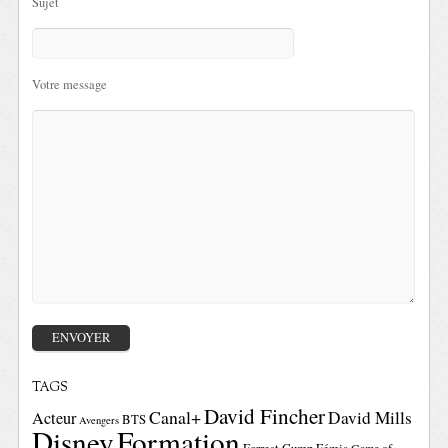
Sujet
Votre message
TAGS
David Fincher
Canal+
David Mills
Acteur
BTS
Avengers
Disney
Formation