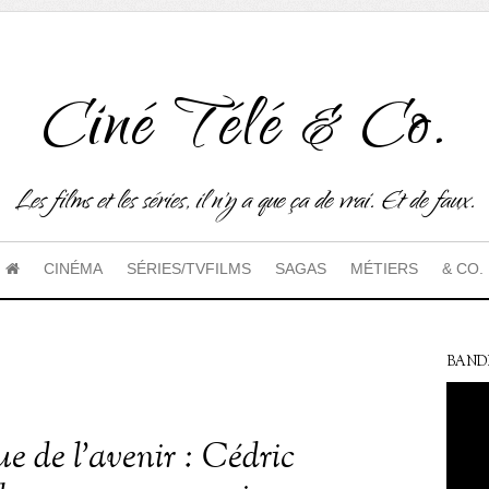
Ciné Télé & Co.
Les films et les séries, il n'y a que ça de vrai. Et de faux.
CINÉMA
SÉRIES/TVFILMS
SAGAS
MÉTIERS
& CO.
BAND
e de l’avenir : Cédric