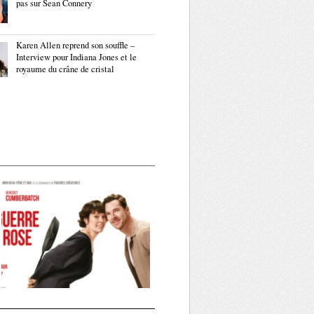
pas sur Sean Connery
Karen Allen reprend son souffle –
Interview pour Indiana Jones et le
royaume du crâne de cristal