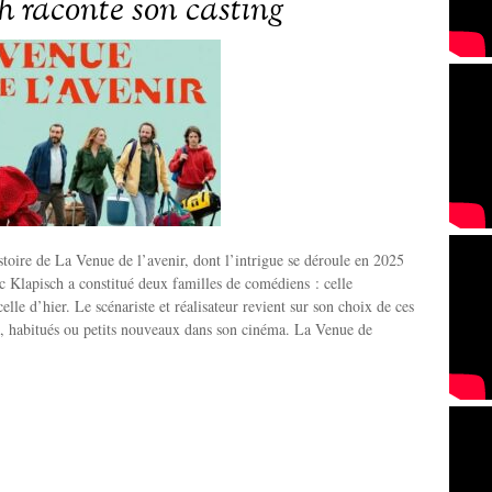
h raconte son casting
stoire de La Venue de l’avenir, dont l’intrigue se déroule en 2025
c Klapisch a constitué deux familles de comédiens : celle
elle d’hier. Le scénariste et réalisateur revient sur son choix de ces
rs, habitués ou petits nouveaux dans son cinéma. La Venue de