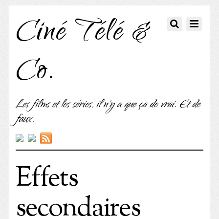
Ciné Télé &
Co.
Les films et les séries, il n'y a que ça de vrai. Et de
faux.
Effets
secondaires