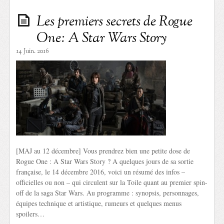
Les premiers secrets de Rogue
One: A Star Wars Story
14 Juin. 2016
[MAJ au 12 décembre] Vous prendrez bien une petite dose de
Rogue One : A Star Wars Story ? A quelques jours de sa sortie
française, le 14 décembre 2016, voici un résumé des infos –
officielles ou non – qui circulent sur la Toile quant au premier spin-
off de la saga Star Wars. Au programme : synopsis, personnages,
équipes technique et artistique, rumeurs et quelques menus
spoilers…