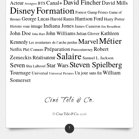
David Fincher
Canal+
David Mills
Acteur
BTS
Avengers
Disney
Formation
Forrest Gump
Fémis
Game of
George Lucas
Harrison Ford
Harold Ramis
Harry Potter
thrones
Indiana Jones
image
Histoire vraie
James Cameron
Jim Broadbent
John Doe
John Williams
Kathleen
Julian Glover
John Hurt
Métier
Marvel
Kennedy
Les aventuriers de l’arche perdue
Préparation
Robert
Netflix
Phil Connors
Punxsutawney
Salaire
Zemeckis
Réalisateur
Samuel L. Jackson
Steven Spielberg
Seven
Star Wars
Shia LaBeouf
Tournage
William
Un jour sans fin
Universal
Universal Pictures
Somerset
Ciné Télé & Co.
©
Ciné Télé & Co.
2026
↑