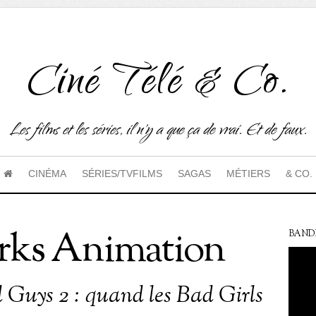
Ciné Télé & Co.
Les films et les séries, il n'y a que ça de vrai. Et de faux.
CINÉMA
SÉRIES/TVFILMS
SAGAS
MÉTIERS
& CO.
ks Animation
BAND
 Guys 2 : quand les Bad Girls