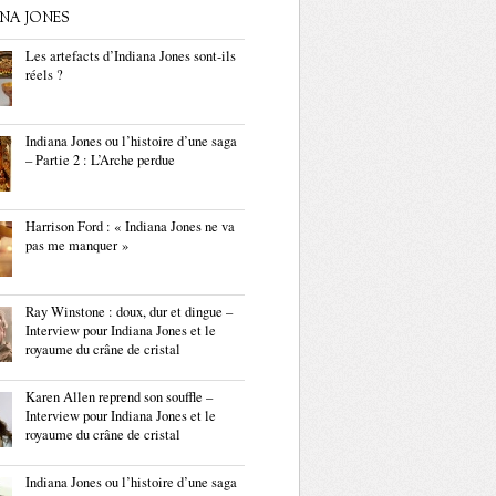
ANA JONES
Les artefacts d’Indiana Jones sont-ils
réels ?
Indiana Jones ou l’histoire d’une saga
– Partie 2 : L’Arche perdue
Harrison Ford : « Indiana Jones ne va
pas me manquer »
Ray Winstone : doux, dur et dingue –
Interview pour Indiana Jones et le
royaume du crâne de cristal
Karen Allen reprend son souffle –
Interview pour Indiana Jones et le
royaume du crâne de cristal
Indiana Jones ou l’histoire d’une saga