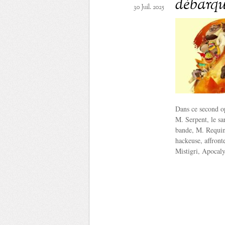
débarq
30 Juil. 2025
Dans ce second o
M. Serpent, le sar
bande, M. Requin,
hackeuse, affront
Mistigri, Apocal