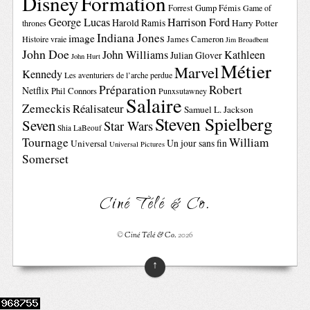
Disney
Formation
Forrest Gump
Fémis
Game of
George Lucas
Harrison Ford
Harold Ramis
Harry Potter
thrones
Indiana Jones
image
Histoire vraie
James Cameron
Jim Broadbent
John Doe
John Williams
Kathleen
Julian Glover
John Hurt
Métier
Marvel
Kennedy
Les aventuriers de l’arche perdue
Préparation
Robert
Netflix
Phil Connors
Punxsutawney
Salaire
Zemeckis
Réalisateur
Samuel L. Jackson
Steven Spielberg
Seven
Star Wars
Shia LaBeouf
Tournage
William
Un jour sans fin
Universal
Universal Pictures
Somerset
Ciné Télé & Co.
©
Ciné Télé & Co.
2026
↑