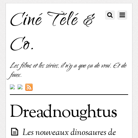
Ciné Télé &
Co.
Les films et les séries, il n'y a que ça de vrai. Et de
faux.
Dreadnoughtus
Les nouveaux dinosaures de