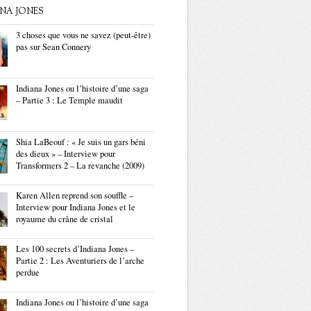
ANA JONES
3 choses que vous ne savez (peut-être)
pas sur Sean Connery
Indiana Jones ou l’histoire d’une saga
– Partie 3 : Le Temple maudit
Shia LaBeouf : « Je suis un gars béni
des dieux » – Interview pour
Transformers 2 – La revanche (2009)
Karen Allen reprend son souffle –
Interview pour Indiana Jones et le
royaume du crâne de cristal
Les 100 secrets d’Indiana Jones –
Partie 2 : Les Aventuriers de l’arche
perdue
Indiana Jones ou l’histoire d’une saga