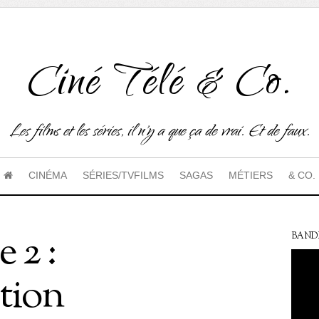
Ciné Télé & Co.
Les films et les séries, il n'y a que ça de vrai. Et de faux.
CINÉMA
SÉRIES/TVFILMS
SAGAS
MÉTIERS
& CO.
 2 :
BAND
ction