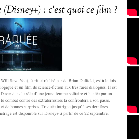
(Disney+) : c’est quoi ce film ?
ill Save You), écrit et réalisé par de Brian Duffield, est à la fois
logique et un film de science-fiction aux très rares dialogues. Il est
 Dever dans le rôle d’une jeune femme solitaire et hantée par un
le combat contre des extraterrestres la confrontera à son passé.
 et de bonnes surprises, Traquée intrigue jusqu’à ses dernières
étrage est disponible sur Disney+ à partir de ce 22 septembre.