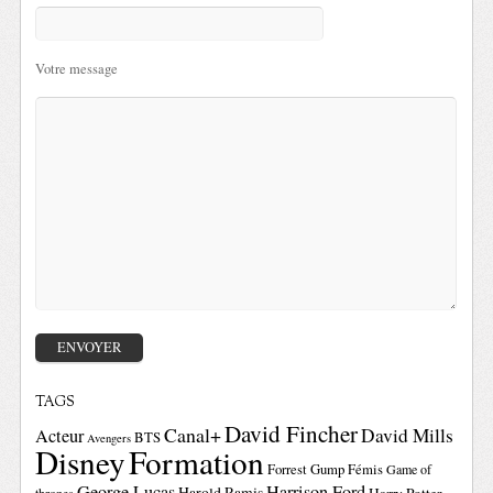
Votre message
TAGS
David Fincher
Canal+
David Mills
Acteur
BTS
Avengers
Disney
Formation
Forrest Gump
Fémis
Game of
George Lucas
Harrison Ford
Harold Ramis