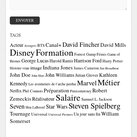
TAGS
David Fincher
Canal+
David Mills
Acteur
BTS
Avengers
Disney
Formation
Forrest Gump
Fémis
Game of
George Lucas
Harrison Ford
Harold Ramis
Harry Potter
thrones
Indiana Jones
image
Histoire vraie
James Cameron
Jim Broadbent
John Doe
John Williams
Kathleen
Julian Glover
John Hurt
Métier
Marvel
Kennedy
Les aventuriers de l’arche perdue
Préparation
Robert
Netflix
Phil Connors
Punxsutawney
Salaire
Zemeckis
Réalisateur
Samuel L. Jackson
Steven Spielberg
Seven
Star Wars
Shia LaBeouf
Tournage
William
Un jour sans fin
Universal
Universal Pictures
Somerset