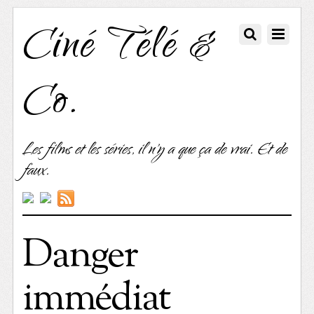
Ciné Télé &
Co.
Les films et les séries, il n'y a que ça de vrai. Et de
faux.
Danger
immédiat