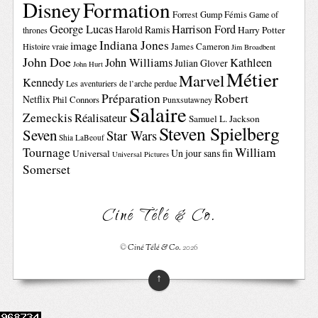
Disney
Formation
Forrest Gump
Fémis
Game of
George Lucas
Harrison Ford
Harold Ramis
Harry Potter
thrones
Indiana Jones
image
Histoire vraie
James Cameron
Jim Broadbent
John Doe
John Williams
Kathleen
Julian Glover
John Hurt
Métier
Marvel
Kennedy
Les aventuriers de l’arche perdue
Préparation
Robert
Netflix
Phil Connors
Punxsutawney
Salaire
Zemeckis
Réalisateur
Samuel L. Jackson
Steven Spielberg
Seven
Star Wars
Shia LaBeouf
Tournage
William
Un jour sans fin
Universal
Universal Pictures
Somerset
Ciné Télé & Co.
©
Ciné Télé & Co.
2026
↑