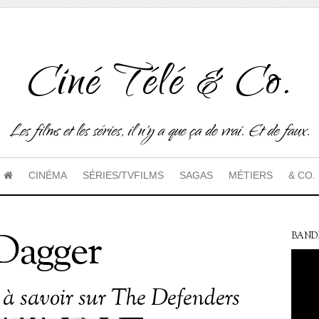
Ciné Télé & Co.
Les films et les séries, il n'y a que ça de vrai. Et de faux.
CINÉMA
SÉRIES/TVFILMS
SAGAS
MÉTIERS
& CO.
Dagger
BAND
s à savoir sur The Defenders