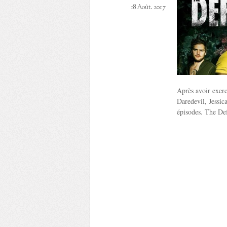
18 Août. 2017
Après avoir exercé
Daredevil, Jessic
épisodes. The De