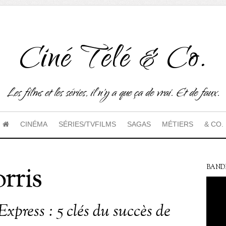
Ciné Télé & Co.
Les films et les séries, il n'y a que ça de vrai. Et de faux.
CINÉMA
SÉRIES/TVFILMS
SAGAS
MÉTIERS
& CO.
rris
BAND
xpress : 5 clés du succès de