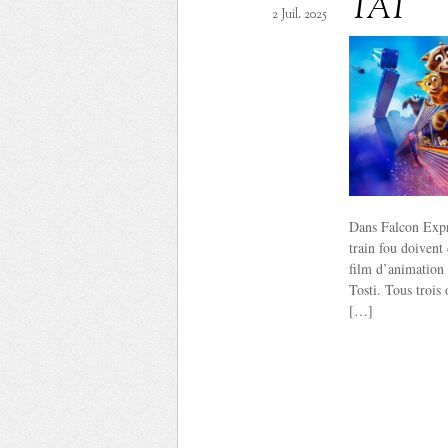
TAT
2 Juil. 2025
Dans Falcon Expr
train fou doivent
film d’animation 
Tosti. Tous trois
[…]