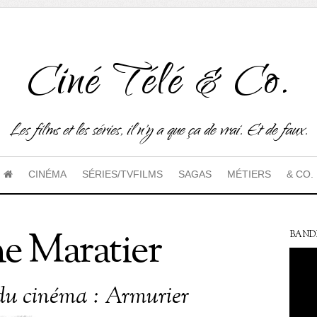
Ciné Télé & Co.
Les films et les séries, il n'y a que ça de vrai. Et de faux.
CINÉMA
SÉRIES/TVFILMS
SAGAS
MÉTIERS
& CO.
e Maratier
BAND
du cinéma : Armurier