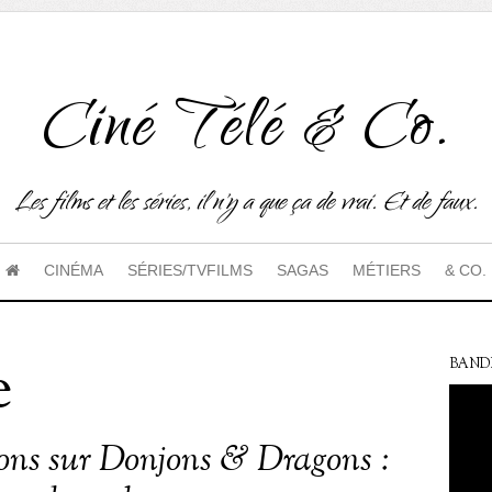
Ciné Télé & Co.
Les films et les séries, il n'y a que ça de vrai. Et de faux.
CINÉMA
SÉRIES/TVFILMS
SAGAS
MÉTIERS
& CO.
e
BAND
ions sur Donjons & Dragons :