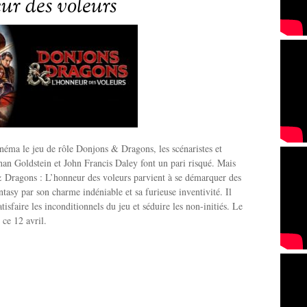
ur des voleurs
néma le jeu de rôle Donjons & Dragons, les scénaristes et
than Goldstein et John Francis Daley font un pari risqué. Mais
& Dragons : L’honneur des voleurs parvient à se démarquer des
ntasy par son charme indéniable et sa furieuse inventivité. Il
satisfaire les inconditionnels du jeu et séduire les non-initiés. Le
s ce 12 avril.