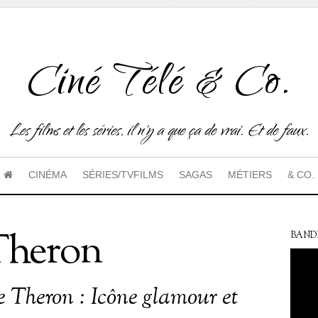
Ciné Télé & Co.
Les films et les séries, il n'y a que ça de vrai. Et de faux.
CINÉMA
SÉRIES/TVFILMS
SAGAS
MÉTIERS
& CO.
Theron
BAND
e Theron : Icône glamour et