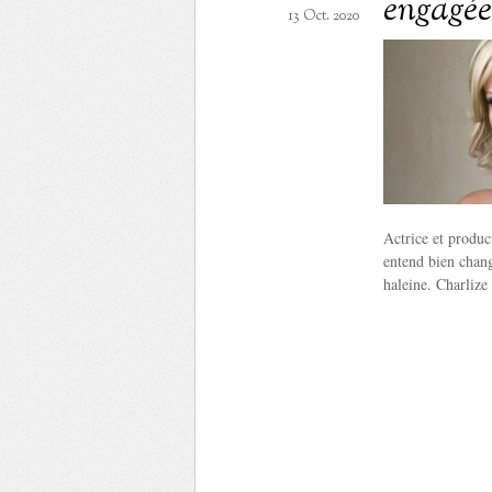
engagée
13 Oct. 2020
Actrice et produc
entend bien chang
haleine. Charlize